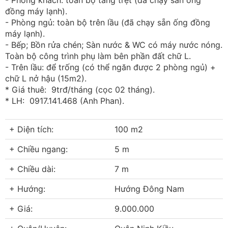
- Phòng khách: toàn bộ tầng trệt (đã chạy sẵn ống
đồng máy lạnh).
- Phòng ngủ: toàn bộ trên lầu (đã chạy sẵn ống đồng
máy lạnh).
- Bếp; Bồn rửa chén; Sàn nước & WC có máy nước nóng.
Toàn bộ công trình phụ làm bên phần đất chữ L.
- Trên lầu: để trống (có thể ngăn được 2 phòng ngủ) +
chữ L nở hậu (15m2).
* Giá thuê: 9trđ/tháng (cọc 02 tháng).
* LH: 0917.141.468 (Anh Phan).
+ Diện tích:
100 m2
+ Chiều ngang:
5 m
+ Chiều dài:
7 m
+ Hướng:
Hướng Đông Nam
+ Giá:
9.000.000