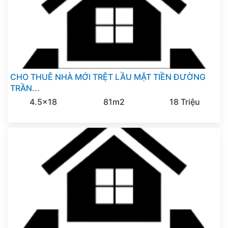
CHO THUÊ NHÀ MỚI TRỆT LẦU MẶT TIỀN ĐƯỜNG
TRẦN...
4.5x18
81m2
18 Triệu