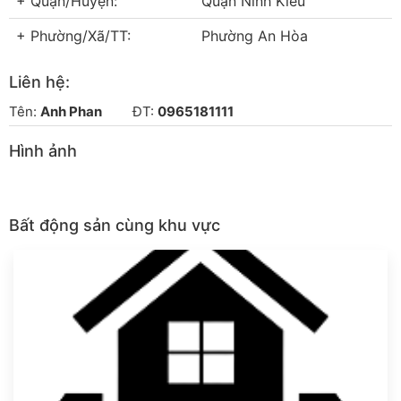
+ Quận/Huyện:
Quận Ninh Kiều
+ Phường/Xã/TT:
Phường An Hòa
Liên hệ:
Tên:
Anh Phan
ĐT:
0965181111
Hình ảnh
Bất động sản cùng khu vực