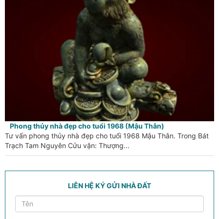
Phong thủy nhà đẹp cho tuổi 1968 (Mậu Thân)
Tư vấn phong thủy nhà đẹp cho tuổi 1968 Mậu Thân. Trong Bát
Trạch Tam Nguyên Cửu vận: Thượng...
LIÊN HỆ KÝ GỬI NHÀ ĐẤT