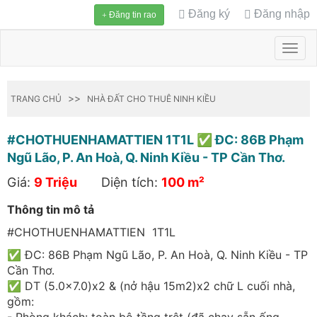
Đăng ký
Đăng nhập
Đăng tin rao
Toggl
navig
>>
TRANG CHỦ
NHÀ ĐẤT CHO THUÊ NINH KIỀU
#CHOTHUENHAMATTIEN 1T1L ✅ ĐC: 86B Phạm
Ngũ Lão, P. An Hoà, Q. Ninh Kiều - TP Cần Thơ.
Giá:
9 Triệu
Diện tích:
100 m²
Thông tin mô tả
#CHOTHUENHAMATTIEN 1T1L
✅ ĐC: 86B Phạm Ngũ Lão, P. An Hoà, Q. Ninh Kiều - TP
Cần Thơ.
✅ DT (5.0x7.0)x2 & (nở hậu 15m2)x2 chữ L cuối nhà,
gồm: