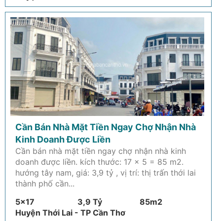
Cần Bán Nhà Mặt Tiền Ngay Chợ Nhận Nhà
Kinh Doanh Được Liền
Cần bán nhà mặt tiền ngay chợ nhận nhà kinh
doanh được liền. kích thước: 17 x 5 = 85 m2.
hướng tây nam, giá: 3,9 tỷ , vị trí: thị trấn thới lai
thành phố cần...
5x17
3,9 Tỷ
85m2
Huyện Thới Lai - TP Cần Thơ