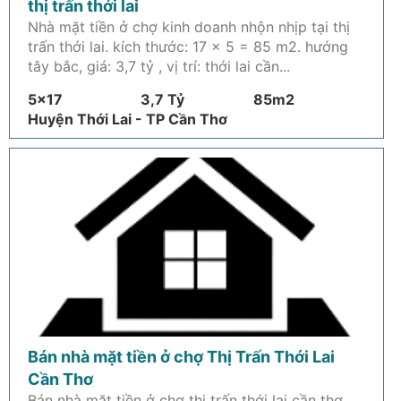
thị trấn thới lai
Nhà mặt tiền ở chợ kinh doanh nhộn nhịp tại thị
trấn thới lai. kích thước: 17 x 5 = 85 m2. hướng
tây bắc, giá: 3,7 tỷ , vị trí: thới lai cần...
5x17
3,7 Tỷ
85m2
Huyện Thới Lai - TP Cần Thơ
Bán nhà mặt tiền ở chợ Thị Trấn Thới Lai
Cần Thơ
Bán nhà mặt tiền ở chợ thị trấn thới lai cần thơ.