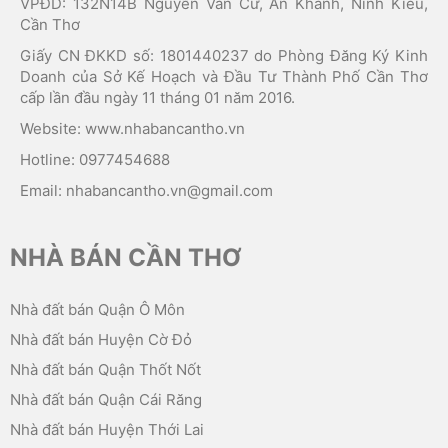
VPĐD: 132N14B Nguyễn Văn Cừ, An Khánh, Ninh Kiều,
Cần Thơ
Giấy CN ĐKKD số: 1801440237 do Phòng Đăng Ký Kinh
Doanh của Sở Kế Hoạch và Đầu Tư Thành Phố Cần Thơ
cấp lần đầu ngày 11 tháng 01 năm 2016.
Website: www.nhabancantho.vn
Hotline: 0977454688
Email: nhabancantho.vn@gmail.com
NHÀ BÁN CẦN THƠ
Nhà đất bán Quận Ô Môn
Nhà đất bán Huyện Cờ Đỏ
Nhà đất bán Quận Thốt Nốt
Nhà đất bán Quận Cái Răng
Nhà đất bán Huyện Thới Lai