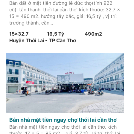
Bán đất ở mặt tiền đường lê đức thọ(tỉnh 922
cũ), tân thạnh, thới lai.cần thơ. kích thước: 32.7 x
15 = 490 m2. hướng tây bắc, giá: 16,5 tỷ , vị trí:
trường thành, cần...
15x32.7
16,5 Tỷ
490m2
Huyện Thới Lai - TP Cần Thơ
Bán nhà mặt tiền ngay chợ thới lai cần thơ
Bán nhà mặt tiền ngay chợ thới lai cần thơ. kích
thước: 17 x 5 = 85 m2. , giá: 3,7 tỷ , vị trí: thới lai