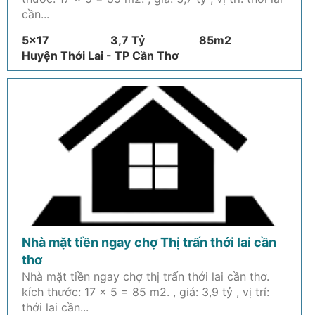
cần...
5x17
3,7 Tỷ
85m2
Huyện Thới Lai - TP Cần Thơ
Nhà mặt tiền ngay chợ Thị trấn thới lai cần
thơ
Nhà mặt tiền ngay chợ thị trấn thới lai cần thơ.
kích thước: 17 x 5 = 85 m2. , giá: 3,9 tỷ , vị trí:
thới lai cần...