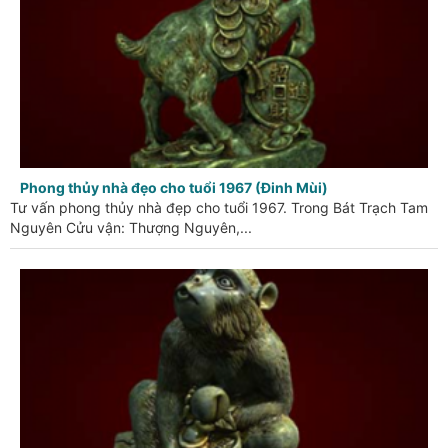
Phong thủy nhà đẹo cho tuổi 1967 (Đinh Mùi)
Tư vấn phong thủy nhà đẹp cho tuổi 1967. Trong Bát Trạch Tam
Nguyên Cửu vận: Thượng Nguyên,...