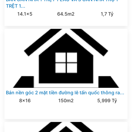
TRỆT 1...
14.1x5
64.5m2
1,7 Tỷ
Bán nền góc 2 mặt tiền đường lê tấn quốc thông ra...
8x16
150m2
5,999 Tỷ