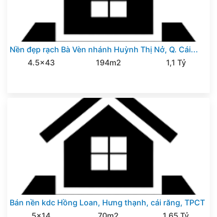
Nền đẹp rạch Bà Vèn nhánh Huỳnh Thị Nở, Q. Cái...
4.5x43
194m2
1,1 Tỷ
Bán nền kdc Hồng Loan, Hưng thạnh, cái răng, TPCT
5x14
70m2
1,65 Tỷ