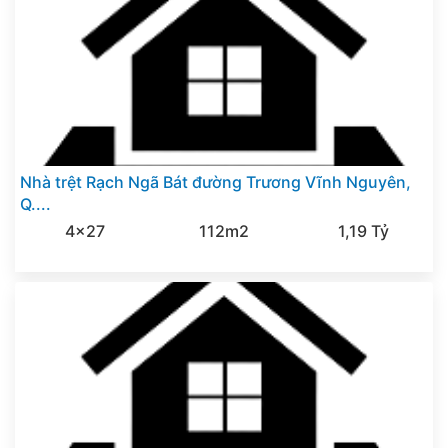
Nhà trệt Rạch Ngã Bát đường Trương Vĩnh Nguyên,
Q....
4x27
112m2
1,19 Tỷ