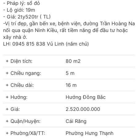
- Pháp lý: sổ đỏ
- Lộ giới: 19m
- Giá: 2ty520tr ( TL)
-Vị trí đẹp, gần bến xe, bệnh viện, đường Trần Hoàng Na
nối qua quận Ninh Kiều, rất tiềm năng để đầu tư hoặc
xây nhà ở.
LH: 0945 815 838 Vủ Linh (nắm chủ)
+ Diện tích:
80 m2
+ Chiều ngang:
5 m
+ Chiều dài:
16 m
+ Hướng:
Hướng Đông Bắc
+ Giá:
2.520.000.000
+ Quận/Huyện:
Cái Răng
+ Phường/Xã/TT:
Phường Hưng Thạnh