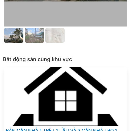
Bất động sản cùng khu vực
BÁN CĂN NHÀ 1 TRỆT 1 LẦU VÀ 3 CĂN NHÀ TRỌ 1