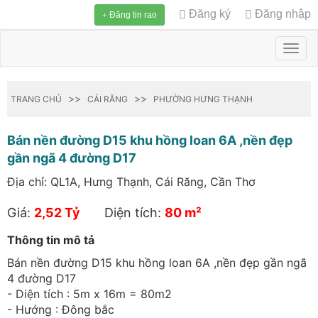
Đăng ký
Đăng nhập
Đăng tin rao
Toggl
navig
>>
>>
TRANG CHỦ
CÁI RĂNG
PHƯỜNG HƯNG THẠNH
Bán nền đường D15 khu hồng loan 6A ,nền đẹp
gần ngã 4 đường D17
Địa chỉ: QL1A, Hưng Thạnh, Cái Răng, Cần Thơ
Giá:
2,52 Tỷ
Diện tích:
80 m²
Thông tin mô tả
Bán nền đường D15 khu hồng loan 6A ,nền đẹp gần ngã
4 đường D17
- Diện tích : 5m x 16m = 80m2
- Hướng : Đông bắc